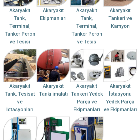
Akaryakıt
Akaryakıt
Akaryakıt
Akaryakıt
Tank,
Ekipmanları
Tank,
Tankeri ve
Terminal,
Terminal,
Kamyon
Tanker Peron
Tanker Peron
ve Tesisi
ve Tesis
Akaryakıt
Akaryakıt
Akaryakıt
Akaryakıt
Tank, Tesisat
Tankı imalatı
Tankeri Yedek
İstasyonu
ve
Parça ve
Yedek Parça
İstasyonları
Ekipmanları
ve Ekipmanları